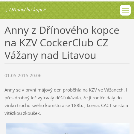
z Dřínového kopce
Anny z Dřínového kopce
na KZV CockerClub CZ
Vážany nad Litavou
01.05.2015 20:06
Anny se v první májový den proběhla na KZV ve Vážanech. I
přes drobný leč vytrvalý déšť ukázala, že jí rodiče daly do
vínku trochu svého kumštu a se 188b. , I.cena, CACT se stala
vítězkou zkoušek.