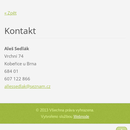
« Zpět
Kontakt
Aleš Sedlák
Vrchní 74
Kobeřice u Brna
684 01
607 122 866
allessed
lak@sezn
am.cz
© 2013 Všechna práva vyhrazena.
Vytvořeno službou
Webnode