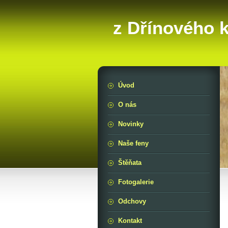
z Dřínového 
Úvod
O nás
Novinky
Naše feny
Štěňata
Fotogalerie
Odchovy
Kontakt