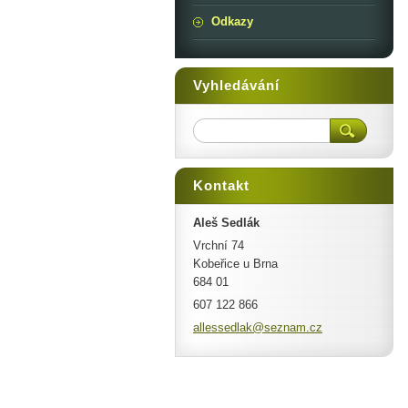
Odkazy
Vyhledávání
Kontakt
Aleš Sedlák
Vrchní 74
Kobeřice u Brna
684 01
607 122 866
allessed
lak@sezn
am.cz