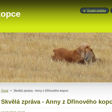
kopce
Úvodní stránka
Úvod
>
Skvělá zpráva - Anny z Dřínového kopce
Skvělá zpráva - Anny z Dřínového kop