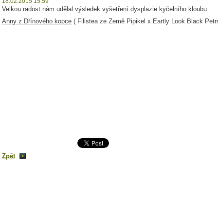
18.02.2015 15:59
Velkou radost nám udělal výsledek vyšetření dysplazie kyčelního kloubu.
Anny z Dřínového kopce
( Filistea ze Země Pipikel x Eartly Look Black 
Zpět